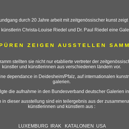
undgang durch 20 Jahre arbeit mit zeitgenössischer kunst zeigt
künstlerin Christa-Louise Riedel und Dr. Paul Riedel eine Galer
 P Ü R E N Z E I G E N A U S S T E L L E N S A M M
ogramm stellten sie nicht nur etablierte vertreter der zeitgenöss
künstler und künstlerinnen aus verschiedenen ländern vor.
h eine dependance in Deidesheim/Pfalz, auf internationalen kun
galerien.
lgte die aufnahme in den Bundesverband deutscher Galerien in
n in dieser ausstellung sind ein teilergebnis aus der zusammena
k
ünstlerinnen und künstlern aus :
LUXEMBURG IRAK KATALONIEN USA