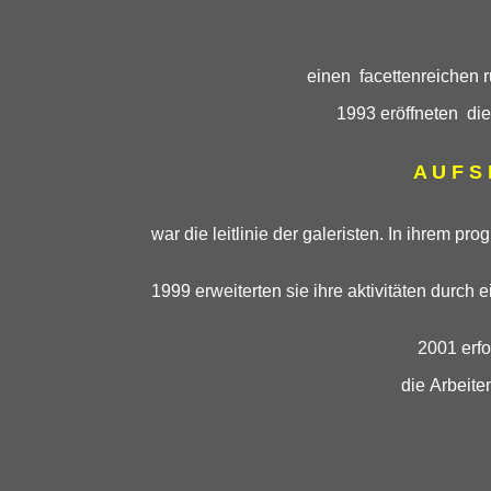
einen facettenreichen r
1993 eröffneten die 
A U F S
war die leitlinie der galeristen. In ihrem pr
1999 erweiterten sie ihre aktivitäten durc
2001 erfo
d
ie Arbeite